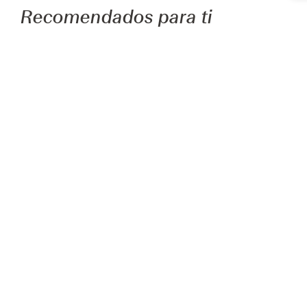
2 
S
Recomendados para ti
Añadir
Añadi
sheglam
clinique
Labial Dynamatte Boom Mate De
Almost Lipstick Nude