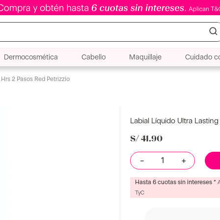
Dermocosmética
Cabello
Maquillaje
Cuidado co
2 Hrs 2 Pasos Red Petrizzio
Labial Líquido Ultra Lastin
S/
41
.
90
Color
Red
－
＋
Hasta 6 cuotas sin intereses *