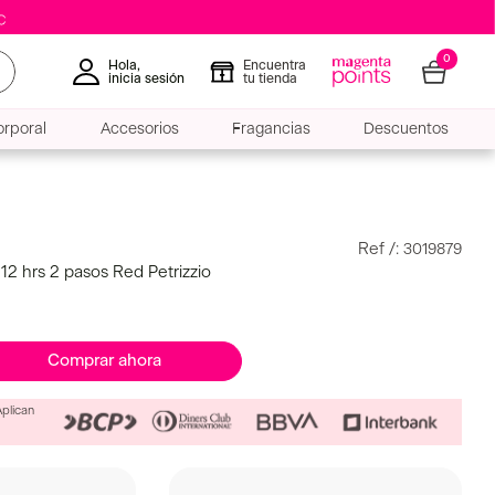
0
Hola,
Encuentra
inicia sesión
tu tienda
rporal
Accesorios
Fragancias
Descuentos
:
3019879
g 12 hrs 2 pasos Red Petrizzio
Comprar ahora
Aplican