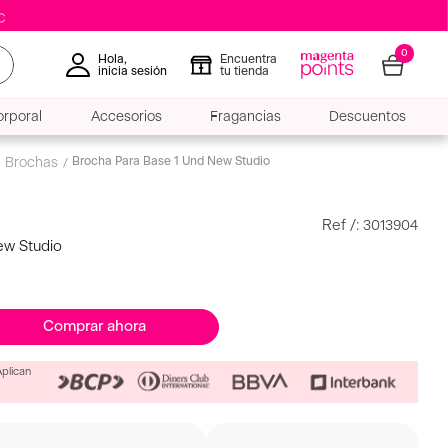
0
Hola,
Encuentra
inicia sesión
tu tienda
rporal
Accesorios
Fragancias
Descuentos
:
3013904
ew Studio
Comprar ahora
Aplican