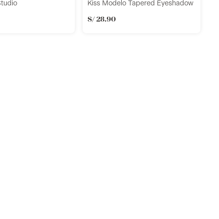
tudio
Kiss Modelo Tapered Eyeshadow
S/
28
.
90
B
S
S
Añadir
Añadir