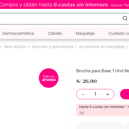
Dermocosmética
Cabello
Maquillaje
Cuidado co
Brocha Para Base 1 Und New Studio
chas
Brocha para Base 1 Und N
S/
26
.
90
－
＋
Hasta 6 cuotas sin intereses *
TyC