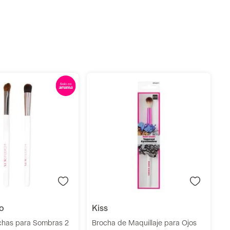
B
K
S
Añadir
Añadir
io
kiss
chas para Sombras 2
Brocha de Maquillaje para Ojos