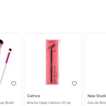
r
Añadir
catrice
new stud
eup Brush
Brocha Cejas Catrice Lift Up
Dúo de Bro