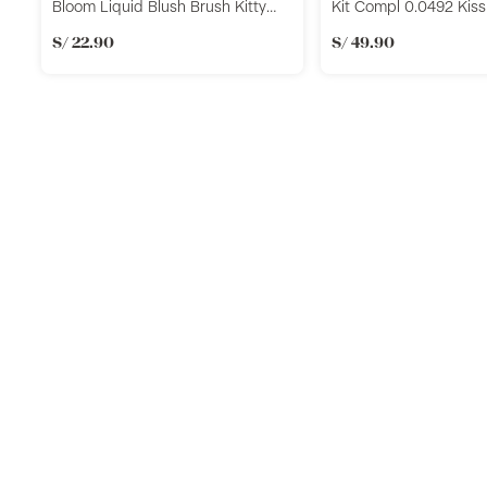
Bloom Liquid Blush Brush Kitty
Kit Compl 0.0492 Kiss
Paw 1Pz
S/
22
.
90
S/
49
.
90
Llevalos juntos
Añadir
Añadi