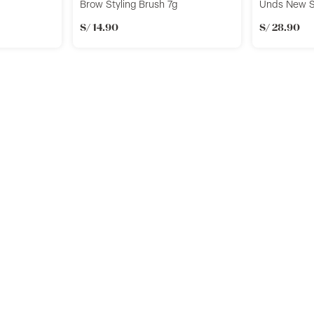
Brow Styling Brush 7g
Unds New S
S/
14
.
90
S/
28
.
90
r
Añadir