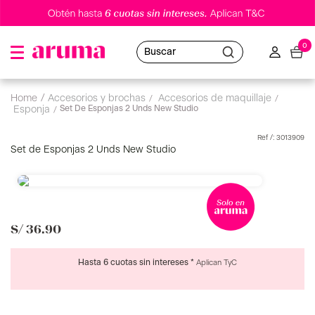
0
Buscar
accesorios y brochas
accesorios de maquillaje
Set De Esponjas 2 Unds New Studio
esponja
:
3013909
Set de Esponjas 2 Unds New Studio
S/
36
.
90
Hasta 6 cuotas sin intereses *
Aplican TyC