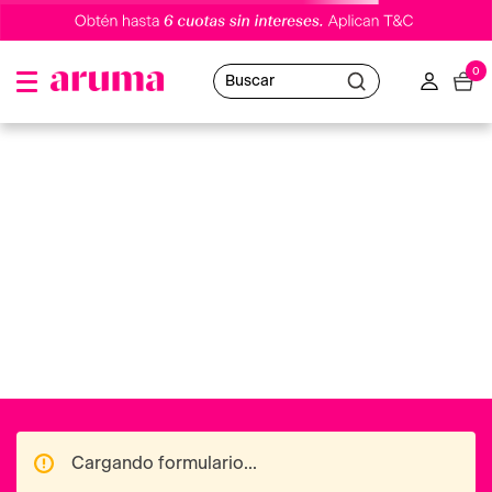
0
Buscar
acondicionador-invigo-brilliance-cuidado-del-color-200-ml-
wella
Oops!
No hemos encontrado resultados
Puedes utilizar nuestro buscador o volver al
Home
para navegar en nuestras distintas categorías.
Ofertas destacadas