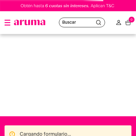
0
Buscar
gel-limpiador-foaming-cleanser-236ml-cerave
Oops!
No hemos encontrado resultados
Puedes utilizar nuestro buscador o volver al
Home
para navegar en nuestras distintas categorías.
Ofertas destacadas