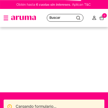
0
Buscar
crema-hidratante-sin-enjuague-para-definir-rizos-kinky-
200ml-muk
Oops!
No hemos encontrado resultados
Puedes utilizar nuestro buscador o volver al
Home
para navegar en nuestras distintas categorías.
Ofertas destacadas