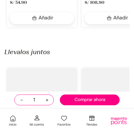
placenta life be natural
l'oréal professionnel
Acondicionador Be Natural Nutri
Acondicionador Absolut
Quinua Nutrición Total 1 Lt
Repair 200ml L'Oréal
Placenta Life Be Natural
Professionnel
S/
54
.
90
S/
108
.
90
Añadir
Añadir
－
＋
Comprar ahora
Llevalos juntos
Inicio
Favoritos
Tiendas