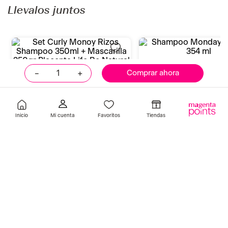
Placenta Life Be Natural
S/
39
.
90
Indisponible
Añadir
－
＋
Comprar ahora
Llevalos juntos
Inicio
Favoritos
Tiendas