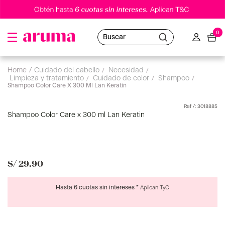
0
Buscar
cuidado del cabello
limpieza y tratamiento
Shampoo Color Care X 300 Ml Lan Keratin
shampoo
:
3018885
Shampoo Color Care x 300 ml Lan Keratin
S/
29
.
90
Hasta 6 cuotas sin intereses *
Aplican TyC