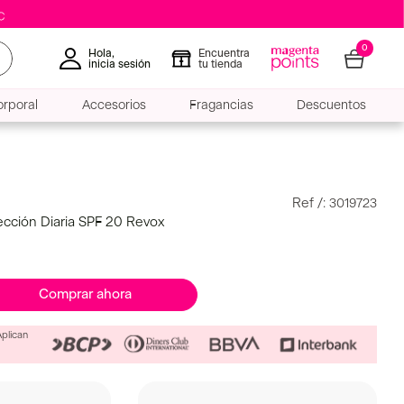
0
Hola,
Encuentra
inicia sesión
tu tienda
rporal
Accesorios
Fragancias
Descuentos
:
3019723
ección Diaria SPF 20 Revox
Comprar ahora
Aplican