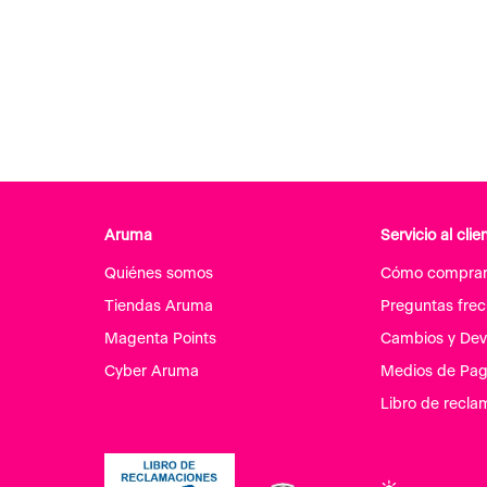
Aruma
Servicio al clie
Quiénes somos
Cómo compra
Tiendas Aruma
Preguntas fre
Magenta Points
Cambios y Dev
Cyber Aruma
Medios de Pa
Libro de recla