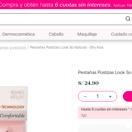
Dermocosmética
Cabello
Maquillaje
Cuidado co
Pestañas Postizas Look So Natural - Shy Kiss
tañas postizas
Pestañas Postizas Look So 
S/
24
.
90
－
＋
Hasta 6 cuotas sin intereses *
TyC