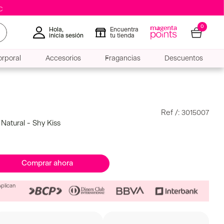
0
Hola,
Encuentra
inicia sesión
tu tienda
rporal
Accesorios
Fragancias
Descuentos
:
3015007
Natural - Shy Kiss
Comprar ahora
Aplican