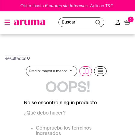
0
Buscar
0
Precio: mayor a menor
OOPS!
No se encontró ningún producto
¿Qué debo hacer?
Comprueba los términos
ingresados