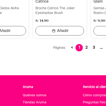
catrice
glam
Dedos Aloha
Brocha Catrice The Joker
Gemas A
ce
Eyeshadow Brush
Rostro 
S/
14
.
90
S/
9
.
90
<
1
2
3
...
Páginas:
Aruma
Servicio al clie
Quiénes somos
Cómo compra
Tiendas Aruma
Preguntas fre