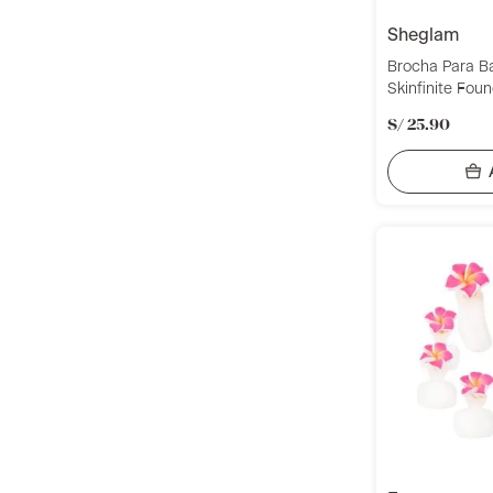
sheglam
Brocha Para B
Skinfinite Fou
S/
25
.
90