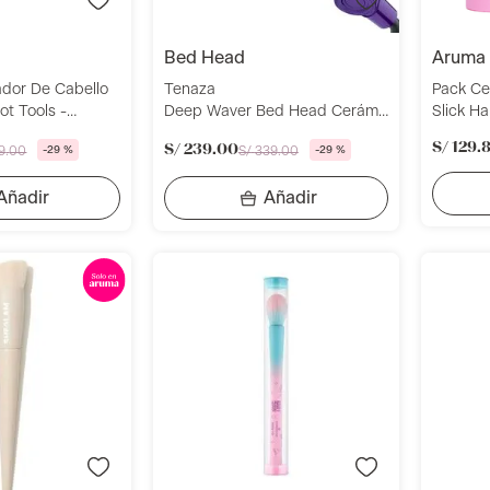
bed head
aruma
dor De Cabello
Tenaza
Pack Ce
ot Tools -
Deep Waver Bed Head Cerámica
Slick Ha
Turmalina - BH365
S/
129
.
S/
239
.
00
9
.
00
-
29 %
S/
339
.
00
-
29 %