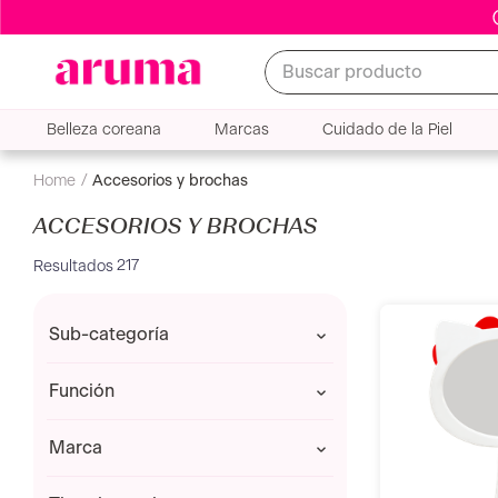
Buscar producto
Belleza coreana
Marcas
Cuidado de la Piel
accesorios y brochas
ACCESORIOS Y BROCHAS
217
sub-categoría
Alisadoras y rizadoras
función
Brochas
Esponja
Aplicar
marca
Exfoliante corporal
Aumentar volumen
Pestañas Postizas
Cepillar
ALUVIA