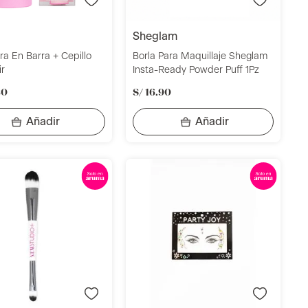
sheglam
ra En Barra + Cepillo
Borla Para Maquillaje Sheglam
ir
Insta-Ready Powder Puff 1Pz
80
S/
16
.
90