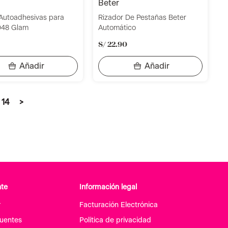
beter
utoadhesivas para
Rizador De Pestañas Beter
048 Glam
Automático
S/
22
.
90
14
>
nte
Información legal
r
Facturación Electrónica
cuentes
Política de privacidad