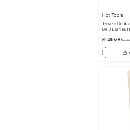
hot tools
Tenaza Ondula
De 3 Barriles H
HTIR8000G
S/
299
.
00
S/
41