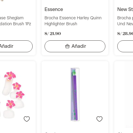
essence
new s
ase Sheglam
Brocha Essence Harley Quinn
Brocha 
ndation Brush 1Pz
Highlighter Brush
Und Ne
S/
21
.
90
S/
28
.
9