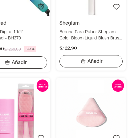
ead
sheglam
igital 1 1/4"
Brocha Para Rubor Sheglam
ad - BH379
Color Bloom Liquid Blush Brush
Kitty Paw 1Pz
S/
22
.
90
00
S/
269
.
00
-
30 %