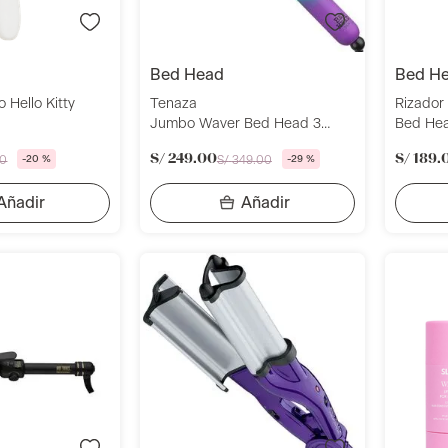
bed head
bed h
o Hello Kitty
Tenaza
Rizador D
Jumbo Waver Bed Head 3
Bed He
Barriles Cerámica Turmalina -
S/
249
.
00
S/
189
.
0
-
20 %
S/
349
.
00
-
29 %
BH381