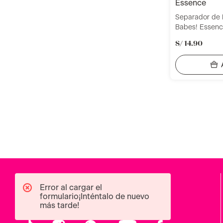
essence
Separador de 
Babes! Essen
S/
14
.
90
Error al cargar el
formulario¡Inténtalo de nuevo
más tarde!