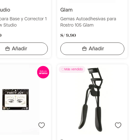
tudio
glam
para Base y Corrector 1
Gemas Autoadhesivas para
w Studio
Rostro 105 Glam
0
S/
9
.
90