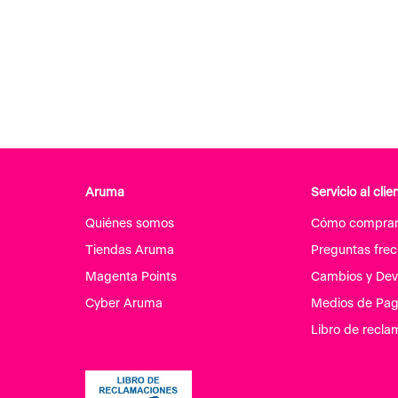
Aruma
Servicio al clie
Quiénes somos
Cómo compra
Tiendas Aruma
Preguntas fre
Magenta Points
Cambios y Dev
Cyber Aruma
Medios de Pa
Libro de recla