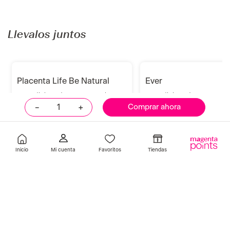
muk
monday haircare
Acondicionador Intense Repair
Acondicionador Leave In
300 ml Muk
Monday Repair 150 ml
S/
110
.
00
S/
29
.
90
Añadir
Añadir
－
＋
Comprar ahora
Llevalos juntos
Inicio
Favoritos
Tiendas