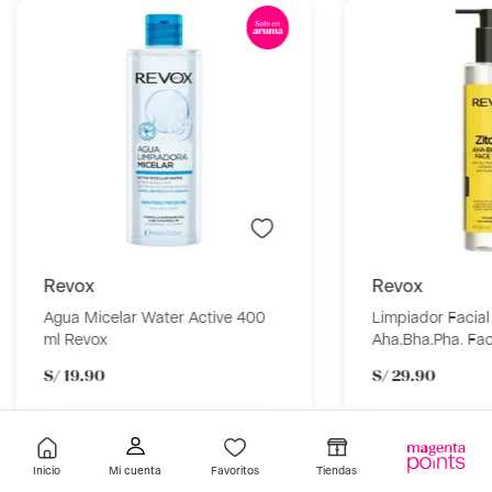
revox
revox
Agua Micelar Water Active 400
Limpiador Facial
ml Revox
Aha.Bha.Pha. Fa
S/
19
.
90
S/
29
.
90
Añadir
A
Inicio
Favoritos
Tiendas