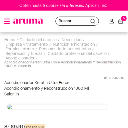
0
Buscar
cuidado del cabello
limpieza y tratamiento
acondicionador
Acondicionador Keratin Ultra Force Acondicionamiento Y Reconstrucción
1000 Ml Salon In
:
3002045
Acondicionador Keratin Ultra Force
Acondicionamiento y Reconstrucción 1000 Ml
Salon In
S/
89
.
90
2do con 40%
Hasta 6 cuotas sin intereses *
Aplican TyC