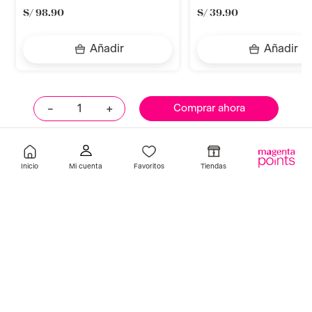
S/
98
.
90
S/
39
.
90
Añadir
Añadir
－
＋
Comprar ahora
Llevalos juntos
Inicio
Favoritos
Tiendas