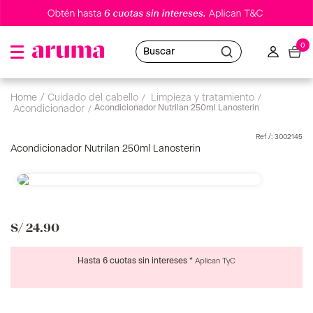
0
Buscar
cuidado del cabello
limpieza y tratamiento
Acondicionador Nutrilan 250ml Lanosterin
acondicionador
:
3002145
Acondicionador Nutrilan 250ml Lanosterin
S/
24
.
90
Hasta 6 cuotas sin intereses *
Aplican TyC