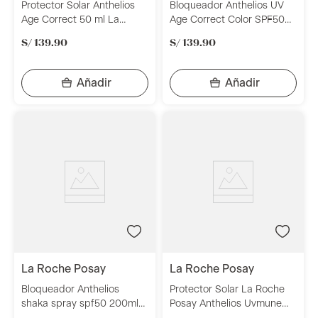
Protector Solar Anthelios
Bloqueador Anthelios UV
Age Correct 50 ml La
Age Correct Color SPF50
Roche Posay
50ml La Roche Posay
S/
139
.
90
S/
139
.
90
la roche posay
la roche posay
Bloqueador Anthelios
Protector Solar La Roche
shaka spray spf50 200ml
Posay Anthelios Uvmune
La Roche Posay
400 Anti-Manchas Spf50