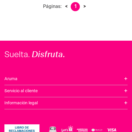
Páginas:
<
1
>
Disfruta.
Suelta.
+
Aruma
+
Servicio al cliente
+
Información legal