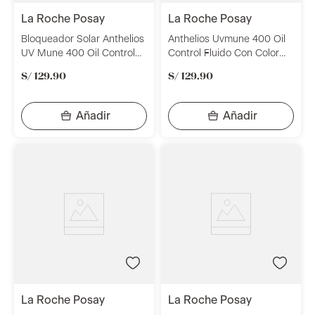
la roche posay
la roche posay
Bloqueador Solar Anthelios
Anthelios Uvmune 400 Oil
UV Mune 400 Oil Control
Control Fluido Con Color
Gel Crema Con Color
Frasco 50ml - Protector
S/
129
.
90
S/
129
.
90
SPF50+ 50ml La Roche
Solar - La Roche Posay
Posay
la roche posay
la roche posay