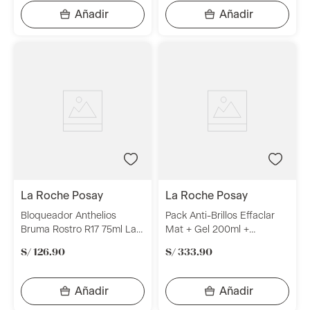
la roche posay
la roche posay
Bloqueador Anthelios
Pack Anti-Brillos Effaclar
Bruma Rostro R17 75ml La
Mat + Gel 200ml +
Roche Posay
Anthelios La Roche Posay
S/
126
.
90
S/
333
.
90