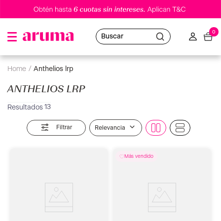
0
Buscar
anthelios lrp
ANTHELIOS LRP
13
Filtrar
Relevancia