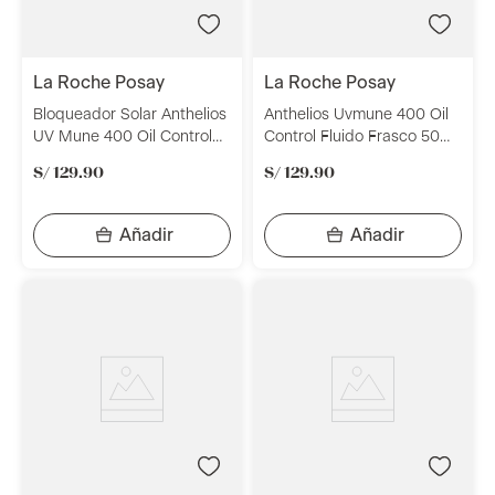
la roche posay
la roche posay
Bloqueador Solar Anthelios
Anthelios Uvmune 400 Oil
UV Mune 400 Oil Control
Control Fluido Frasco 50ml
Gel Crema Sin Color
- Protector Solar - La
S/
129
.
90
S/
129
.
90
SPF50+ 50ml La Roche
Roche Posay
Posay