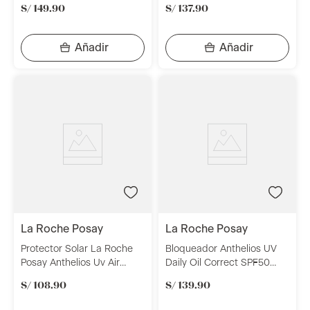
S/
149
.
90
S/
137
.
90
la roche posay
la roche posay
Protector Solar La Roche
Bloqueador Anthelios UV
Posay Anthelios Uv Air
Daily Oil Correct SPF50
Spf50+
50ml La Roche Posay
S/
108
.
90
S/
139
.
90