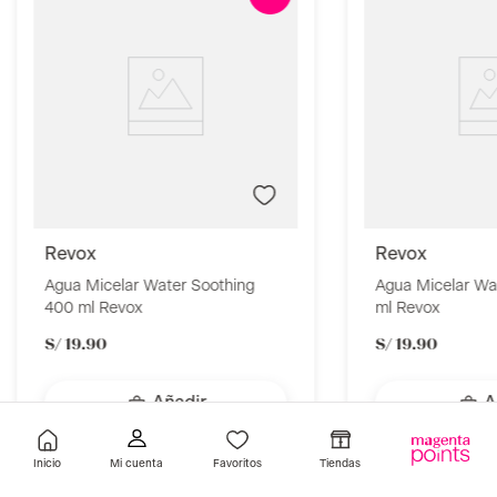
revox
revox
Agua Micelar Water Soothing
Agua Micelar Water
400 ml Revox
ml Revox
S/
19
.
90
S/
19
.
90
Añadir
A
Inicio
Favoritos
Tiendas