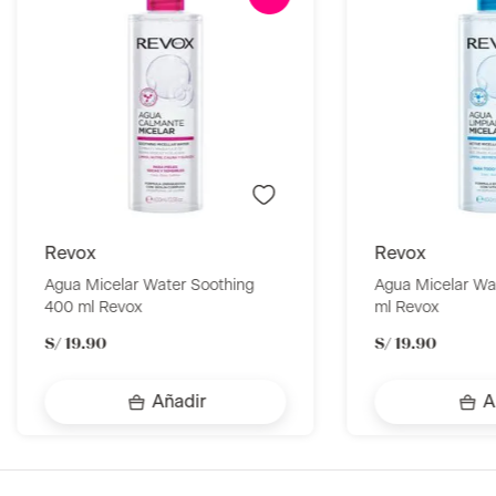
revox
revox
Agua Micelar Water Soothing
Agua Micelar Water
400 ml Revox
ml Revox
S/
19
.
90
S/
19
.
90
Añadir
A