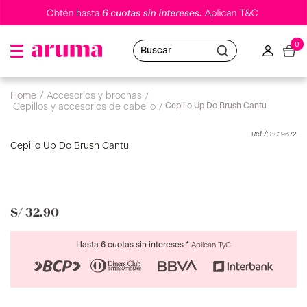
0
Buscar
accesorios y brochas
Cepillo Up Do Brush Cantu
cepillos y accesorios de cabello
:
3019672
Cepillo Up Do Brush Cantu
S/
32
.
90
Hasta 6 cuotas sin intereses *
Aplican TyC