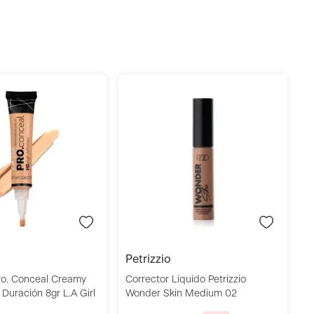
C
A
S
Añadir
Añadir
petrizzio
ro. Conceal Creamy
Corrector Líquido Petrizzio
 Duración 8gr L.A Girl
Wonder Skin Medium 02