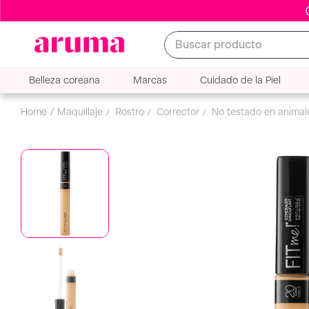
Buscar producto
Belleza coreana
Marcas
Cuidado de la Piel
Corrector Fit Me 0.23 Fl 
maquillaje
rostro
corrector