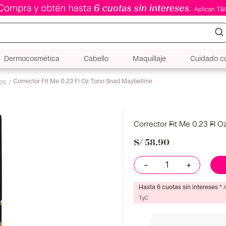
Dermocosmética
Cabello
Maquillaje
Cuidado co
Oz Tono Snad Maybelline
Corrector Fit Me 0.23 Fl 
S/
58
.
90
－
＋
Hasta 6 cuotas sin intereses *
TyC