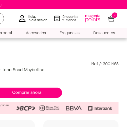
0
Hola,
Encuentra
inicia sesión
tu tienda
rporal
Accesorios
Fragancias
Descuentos
:
3001468
Oz Tono Snad Maybelline
Comprar ahora
Aplican