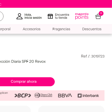
0
Hola,
Encuentra
inicia sesión
tu tienda
rporal
Accesorios
Fragancias
Descuentos
:
3019723
ección Diaria SPF 20 Revox
Comprar ahora
Aplican