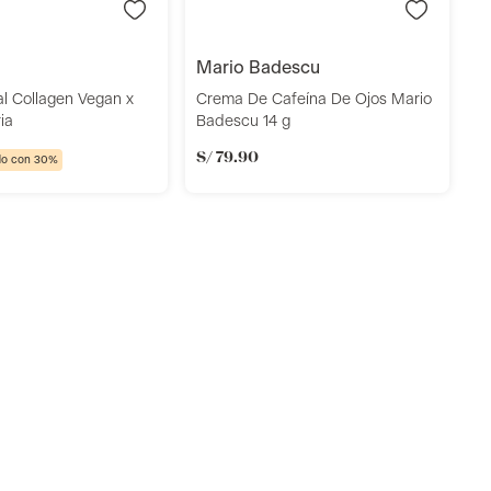
mario badescu
l Collagen Vegan x
Crema De Cafeína De Ojos Mario
ia
Badescu 14 g
S/
79
.
90
do con 30%
C
S
B
S
Añadir
Añadir