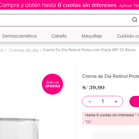
Dermocosmética
Cabello
Maquillaje
Cuidado co
a De Dia Retinol Protección Diaria SPF 20 Revox
Crema de Dia Retinol Prot
S/
39
.
90
－
＋
Hasta 6 cuotas sin intereses *
TyC