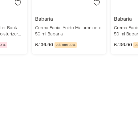
babaria
babaria
ater Bank
Crema Facial Acido Hialuronico x
Crema Facia
oisturizer
50 ml Babaria
50 ml Babar
S/
36
.
90
S/
36
.
90
0 %
2do con 30%
2
r
Añadir