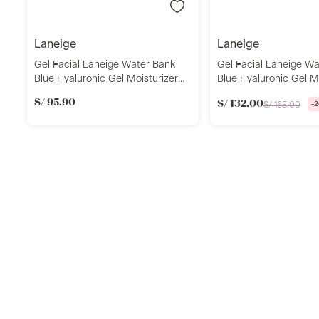
laneige
laneige
Gel Facial Laneige Water Bank
Gel Facial Laneige W
Blue Hyaluronic Gel Moisturizer
Blue Hyaluronic Gel M
Mini 20ml
50ml
S/
95
.
90
S/
132
.
00
S/
165
.
00
-
2
Llevalos juntos
g
Añadir
Añadi