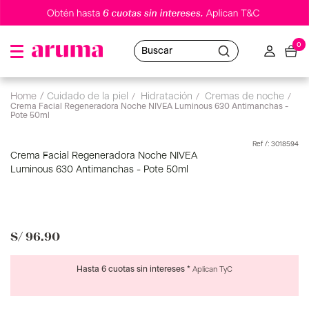
0
Buscar
cuidado de la piel
hidratación
cremas de noche
Crema Facial Regeneradora Noche NIVEA Luminous 630 Antimanchas -
Pote 50ml
:
3018594
Crema Facial Regeneradora Noche NIVEA
Luminous 630 Antimanchas - Pote 50ml
S/
96
.
90
Hasta 6 cuotas sin intereses *
Aplican TyC