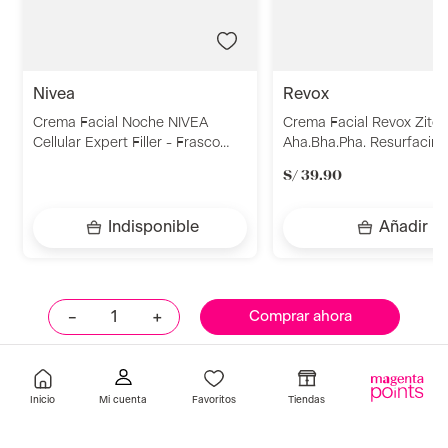
nivea
revox
Crema Facial Noche NIVEA
Crema Facial Revox Zitca
Cellular Expert Filler - Frasco
Aha.Bha.Pha. Resurfacin
50ml
50Ml
S/
39
.
90
Indisponible
Añadir
－
＋
Comprar ahora
Llevalos juntos
Inicio
Favoritos
Tiendas