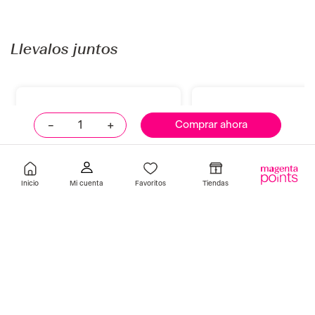
Espuma Hidratante
NIVEA - Frasco 125ml
Desmaquillante 236ml + Loción
S/
42
.
90
Hidratante Cerave Facial Ultra
Ligera 52ml
Indisponible
Añadir
－
＋
Comprar ahora
Llevalos juntos
Inicio
Favoritos
Tiendas
neutrogena
nivea
NEUTROGENA Toallitas
Desmaquillador Bifásico 
Desmaquillantes Refill 25 unds
NIVEA - Frasco 125ml
S/
42
.
90
S/
31
.
90
2 con 20%