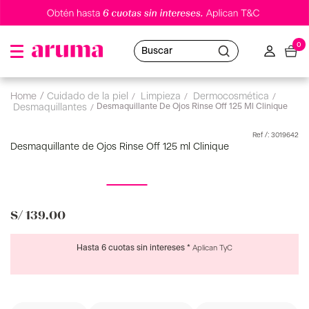
0
Buscar
cuidado de la piel
limpieza
desmaquillantes
Desmaquillante De Ojos Rinse Off 125 Ml Clinique
:
3019642
Desmaquillante de Ojos Rinse Off 125 ml Clinique
S/
139
.
00
Hasta 6 cuotas sin intereses *
Aplican TyC