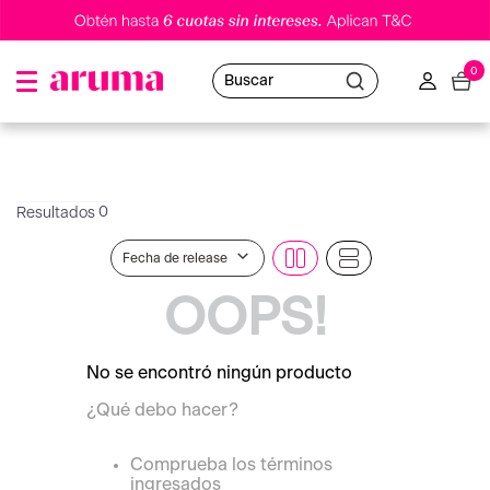
0
Buscar
0
Fecha de release
OOPS!
No se encontró ningún producto
¿Qué debo hacer?
Comprueba los términos
ingresados