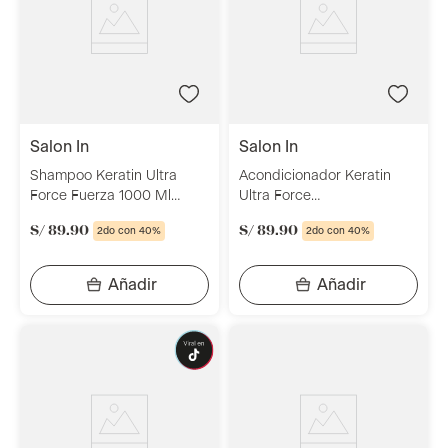
salon in
salon in
Shampoo Keratin Ultra
Acondicionador Keratin
Force Fuerza 1000 Ml
Ultra Force
Salon In
Acondicionamiento y
S/
89
.
90
S/
89
.
90
2do con 40%
2do con 40%
Reconstrucción 1000 Ml
Salon In