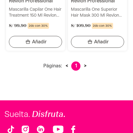
revlon professional
revlon professional
Mascarilla Capilar One Hair
Mascarilla One Superior
Treatment 150 Ml Revlon
Hair Mask 300 Ml Revlon
Professional
Professional
S/
99
.
90
S/
109
.
90
2do con 30%
2do con 30%
Páginas:
<
1
>
Disfruta.
Suelta.