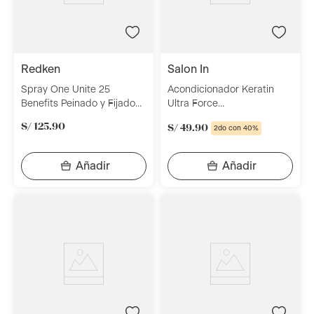
redken
salon in
Spray One Unite 25
Acondicionador Keratin
Benefits Peinado y Fijado
Ultra Force
150 Ml Redken
Acondicionamiento y
S/
125
.
90
S/
49
.
90
2do con 40%
Reconstrucción 300 Ml
Salon In