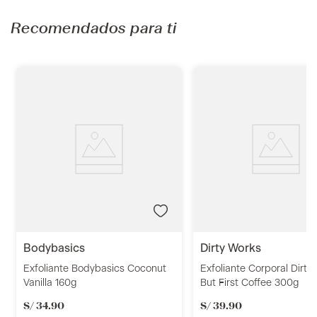
Recomendados para ti
bodybasics
dirty works
Exfoliante Bodybasics Coconut
Exfoliante Corporal Dirty
Vanilla 160g
But First Coffee 300g
S/
34
.
90
S/
39
.
90