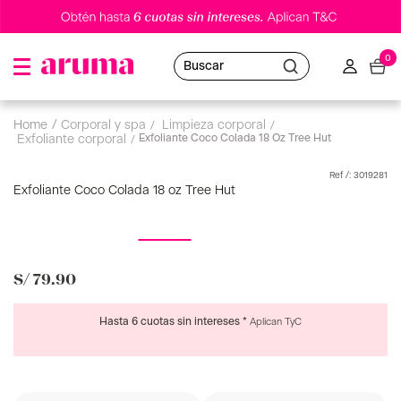
0
Buscar
corporal y spa
limpieza corporal
Exfoliante Coco Colada 18 Oz Tree Hut
exfoliante corporal
:
3019281
Exfoliante Coco Colada 18 oz Tree Hut
S/
79
.
90
Hasta 6 cuotas sin intereses *
Aplican TyC