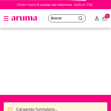
0
Buscar
fotoprotector-pediatrics-trasparent-wet-skin-spray-spf50-
250ml-isdin
Oops!
No hemos encontrado resultados
Puedes utilizar nuestro buscador o volver al
Home
para navegar en nuestras distintas categorías.
Ofertas destacadas