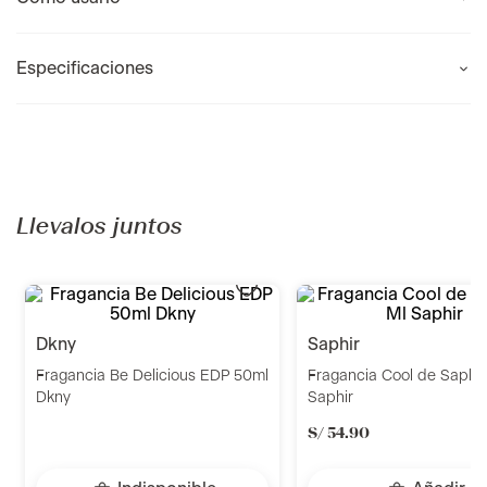
Especificaciones
Recomendados para ti
benetton
saphir
Fragancia Sisterland Red Rose
Fragancia Saphir Cool Sr
Edt 80ml Benetton
S/
39
.
90
S/
127
.
90
S/
159
.
90
-
20 %
Añadir
Añadir