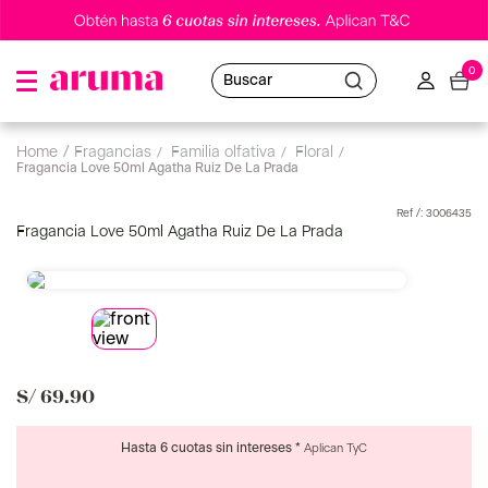
0
Buscar
fragancias
familia olfativa
floral
Fragancia Love 50ml Agatha Ruiz De La Prada
:
3006435
Fragancia Love 50ml Agatha Ruiz De La Prada
S/
69
.
90
Hasta 6 cuotas sin intereses *
Aplican TyC