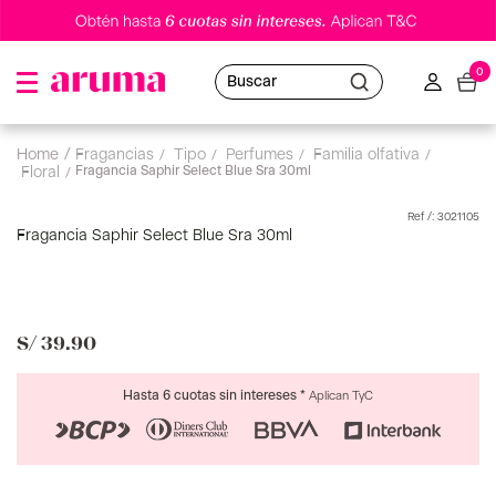
0
Buscar
fragancias
tipo
perfumes
familia olfativa
Fragancia Saphir Select Blue Sra 30ml
floral
:
3021105
Fragancia Saphir Select Blue Sra 30ml
S/
39
.
90
Hasta 6 cuotas sin intereses *
Aplican TyC