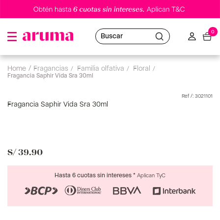
0
Buscar
fragancias
familia olfativa
floral
Fragancia Saphir Vida Sra 30ml
:
3021101
Fragancia Saphir Vida Sra 30ml
S/
39
.
90
Hasta 6 cuotas sin intereses *
Aplican TyC