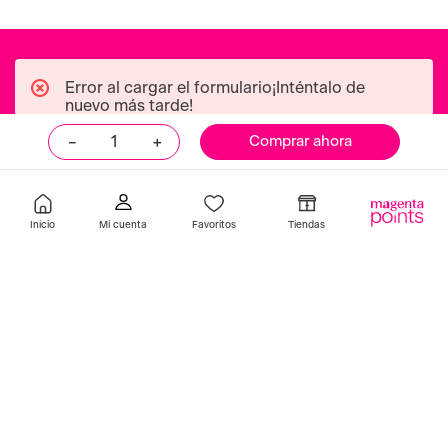
－
＋
Comprar ahora
Inicio
Favoritos
Tiendas
benetton
banderas
Fragancia Live 50ml Benetton
Estuche Antonio Bandera
Woman Supreme (50Ml +
Bl75Ml)
S/
119
.
90
S/
104
.
00
S/
179
.
00
-
42 %
Añadir
Añadir