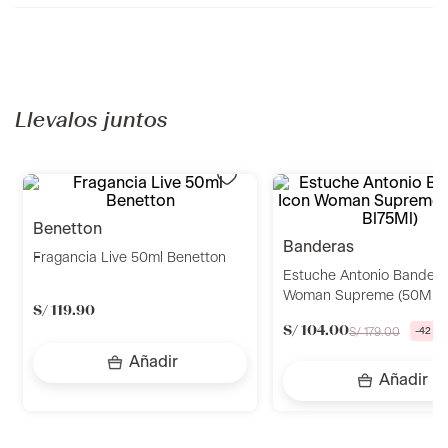
Recomendados para ti
agatha ruiz de la prada
dkny
Fragancia Beso 50ml Agatha
Fragancia DKNY Be Delic
Ruiz De La Prada
Orchard St Eau de Parfu
S/
69
.
90
S/
239
.
90
Añadir
Añadir
Llevalos juntos