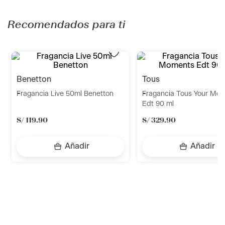
Recomendados para ti
benetton
tous
Fragancia Live 50ml Benetton
Fragancia Tous Your Mo
Edt 90 ml
S/
119
.
90
S/
329
.
90