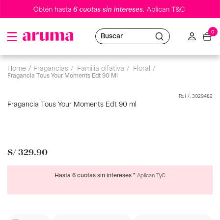
0
Buscar
fragancias
familia olfativa
floral
Fragancia Tous Your Moments Edt 90 Ml
:
3029482
Fragancia Tous Your Moments Edt 90 ml
S/
329
.
90
Hasta 6 cuotas sin intereses *
Aplican TyC