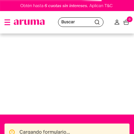
0
Buscar
gel-concentrado-eucerin-dermopuretriple-effect-400ml-2
Oops!
No hemos encontrado resultados
Home
Puedes utilizar nuestro buscador o volver al
para navegar en nuestras distintas categorías.
Ofertas destacadas