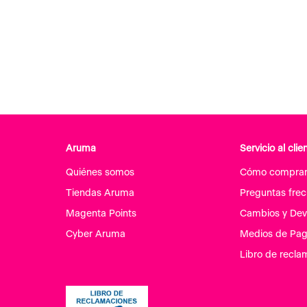
Aruma
Servicio al clie
Quiénes somos
Cómo compra
Tiendas Aruma
Preguntas fre
Magenta Points
Cambios y Dev
Cyber Aruma
Medios de Pa
Libro de recla