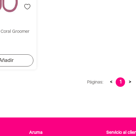
o
s Coral Groomer
<
1
>
Páginas:
Aruma
Servicio al clie