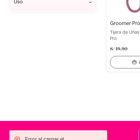
uso
Manos
groomer pr
Tijera de Uña
Pro
S/
19
.
90
Error al cargar el