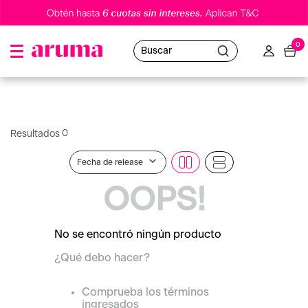
0
Buscar
0
Fecha de release
OOPS!
No se encontró ningún producto
¿Qué debo hacer?
Comprueba los términos
ingresados