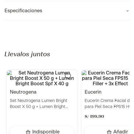
Especificaciones
Recomendados para ti
sesderma
eucerin
Sesgen32 Crema activadora
Eucerin Crema Facial de 
celular 50ml Sesderma
para Piel Seca FPS15 Hya
Filler + 3x Effect 50ml
S/
199
.
90
Indisponible
Añadir