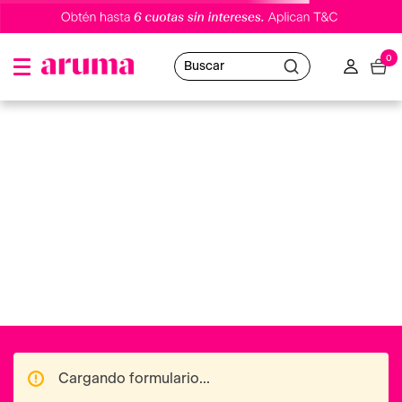
0
Buscar
labial-max-factor-lipfinity-just-in-love-335-2
Oops!
No hemos encontrado resultados
Puedes utilizar nuestro buscador o volver al
Home
para navegar en nuestras distintas categorías.
Ofertas destacadas