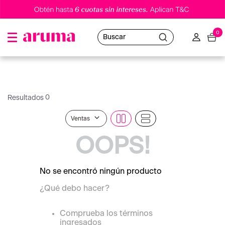
0
Buscar
0
Ventas
OOPS!
No se encontró ningún producto
¿Qué debo hacer?
Comprueba los términos
ingresados