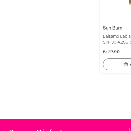
sun bum
Bálsamo Labia
SPF 30 4.25G
S/
22
.
90