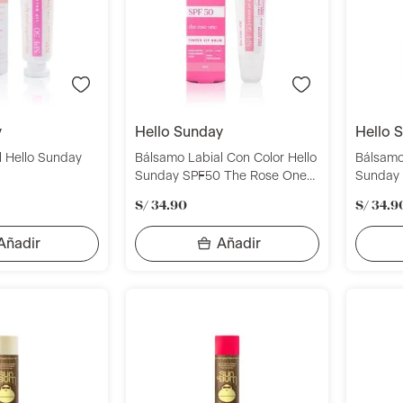
y
hello sunday
hello
l Hello Sunday
Bálsamo Labial Con Color Hello
Bálsamo
Sunday SPF50 The Rose One
Sunday
15ml
15ml
S/
34
.
90
S/
34
.
9