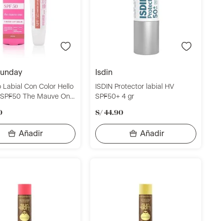
 sunday
isdin
 Labial Con Color Hello
ISDIN Protector labial HV
 SPF50 The Mauve One
SPF50+ 4 gr
0
S/
44
.
90