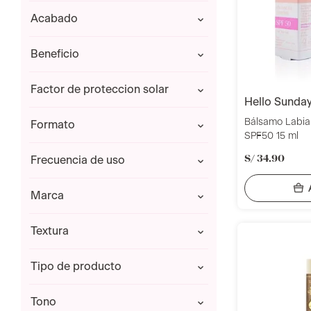
MAQUILLAJE
Antiedad
acabado
Bálsamo Labial
Bálsamos Labiales
Natural
beneficio
Facial
Hidratación
factor de proteccion solar
hello sunda
Mayor a SPF 30
Bálsamo Labia
formato
SPF50 15 ml
Unidad
S/
34
.
90
frecuencia de uso
Diario
marca
HELLO SUNDAY
textura
ISDIN
SUN BUM
Barra
tipo de producto
Crema
En barra
Bálsamo labial
tono
Líquido
Protector Solar Facial