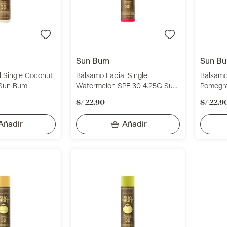
sun bum
sun b
l Single Coconut
Bálsamo Labial Single
Bálsamo
 Sun Bum
Watermelon SPF 30 4.25G Sun
Pomegra
Bum
Sun Bu
S/
22
.
90
S/
22
.
9