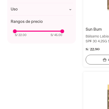
WATERMELON
uso
POMEGRANTE
PINEAPPLE
Labios
rangos de precio
MANGO
Rostro
sun bum
COCONUT
BANANA
S/ 22.00
S/ 45.00
Bálsamo Labia
SPF 30 4.25G
S/
22
.
90