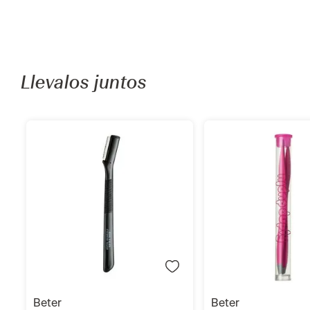
Recomendados para ti
Añadir
Añadi
beter
inked by dani
Pinza Fucsia Beter Doble Punta
Tatuaje Temporal Ink
Fina
Lucky Girl Pack
S/
29
.
90
S/
48
.
90
Llevalos juntos