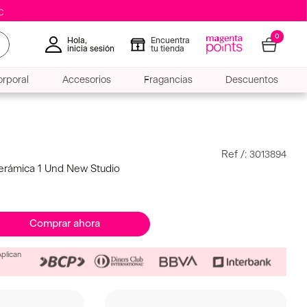
0
Hola,
Encuentra
inicia sesión
tu tienda
rporal
Accesorios
Fragancias
Descuentos
:
3013894
erámica 1 Und New Studio
Comprar ahora
Aplican