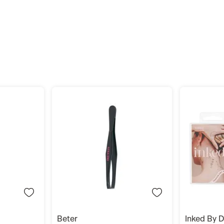
r
Añadir
beter
beter
ed By Dani
Pinza Magnética
Pinza Magné
Amarillo Beter Punta Oblicua
Beter Punta
S/
24
.
90
S/
24
.
90