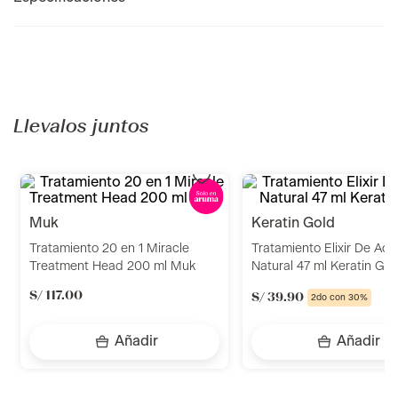
Recomendados para ti
belesta
l'oréal professionnel
Balsamo Dandruff Free Fco 400
Aceite Leave In 10 En 1 A
ml Belesta
Repair 90ml L'Oréal
Professionnel
S/
38
.
90
S/
139
.
90
Añadir
Añadir
Llevalos juntos