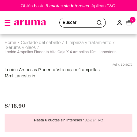
0
Buscar
cuidado del cabello
limpieza y tratamiento
serums y oleos
Loción Ampollas Placenta Vita Caja X 4 Ampollas 13ml Lanosterin
:
3017072
Loción Ampollas Placenta Vita caja x 4 ampollas
13ml Lanosterin
S/
18
.
90
Hasta 6 cuotas sin intereses *
Aplican TyC