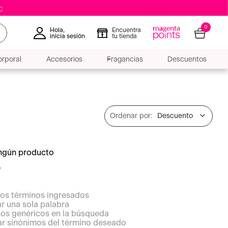
0
Hola,
Encuentra
inicia sesión
tu tienda
rporal
Accesorios
Fragancias
Descuentos
Descuento
ingún producto
?
os términos ingresados
zar una sola palabra
inos genéricos en la búsqueda
ar sinónimos del término deseado