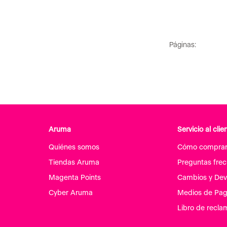
Páginas:
Aruma
Servicio al clie
Quiénes somos
Cómo compra
Tiendas Aruma
Preguntas fre
Magenta Points
Cambios y Dev
Cyber Aruma
Medios de Pa
Libro de recla