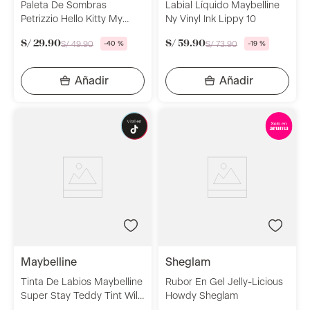
Paleta De Sombras
Labial Líquido Maybelline
Petrizzio Hello Kitty My
Ny Vinyl Ink Lippy 10
Shadow Palette Nude
S/
29
.
90
S/
59
.
90
S/
49
.
90
-
40 %
S/
73
.
90
-
19 %
Rules
maybelline
sheglam
Tinta De Labios Maybelline
Rubor En Gel Jelly-Licious
Super Stay Teddy Tint Wild
Howdy Sheglam
At Heart 5 Ml