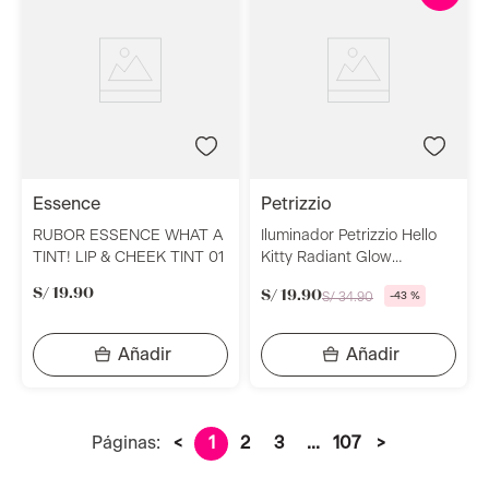
essence
petrizzio
RUBOR ESSENCE WHAT A
Iluminador Petrizzio Hello
TINT! LIP & CHEEK TINT 01
Kitty Radiant Glow
Highlighter Holographic
S/
19
.
90
S/
19
.
90
S/
34
.
90
-
43 %
Páginas:
<
1
2
3
...
107
>