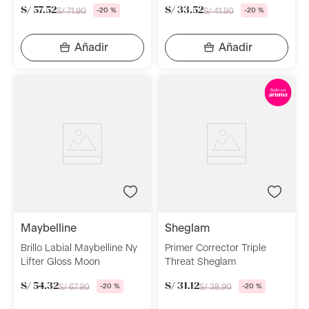
S/
57
.
52
S/
33
.
52
S/
71
.
90
-
20 %
S/
41
.
90
-
20 %
maybelline
sheglam
Brillo Labial Maybelline Ny
Primer Corrector Triple
Lifter Gloss Moon
Threat Sheglam
S/
54
.
32
S/
31
.
12
S/
67
.
90
-
20 %
S/
38
.
90
-
20 %