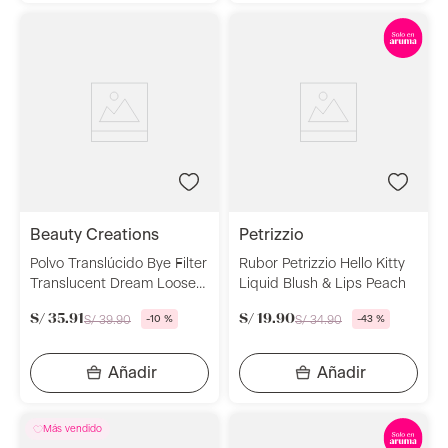
beauty creations
petrizzio
Polvo Translúcido Bye Filter
Rubor Petrizzio Hello Kitty
Translucent Dream Loose
Liquid Blush & Lips Peach
Powder Beauty Creations
S/
35
.
91
S/
19
.
90
S/
39
.
90
-
10 %
S/
34
.
90
-
43 %