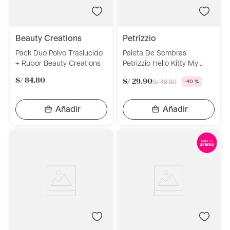
beauty creations
petrizzio
Pack Duo Polvo Traslucido
Paleta De Sombras
+ Rubor Beauty Creations
Petrizzio Hello Kitty My
Shadow Palette Charmy
S/
84
.
80
S/
29
.
90
S/
49
.
90
-
40 %
Pink