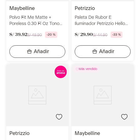
maybelline
petrizzio
Polvo Fit Me Matte +
Paleta De Rubor E
Poreless 0.30 Fl Oz Tono
Iluminador Petrizzio Hello
222 True Beige Maybelline
Kitty Bluh & Glow Mini
S/
39
.
92
S/
29
.
90
S/
49
.
90
-
20 %
S/
44
.
90
-
33 %
Palette Sunrise
petrizzio
maybelline