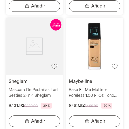
sheglam
maybelline
Máscara De Pestañas Lash
Base Fit Me Matte +
Besties 2-In-1 Sheglam
Poreless 1.00 Fl Oz Tono
220 Natural Beige
S/
31
.
92
S/
53
.
52
S/
39
.
90
-
20 %
S/
66
.
90
-
20 %
Maybelline