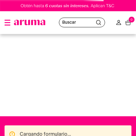
0
Buscar
mascarilla-afro-love-nutritiva-hair-souffle-235g
Oops!
No hemos encontrado resultados
Puedes utilizar nuestro buscador o volver al
Home
para navegar en nuestras distintas categorías.
Ofertas destacadas