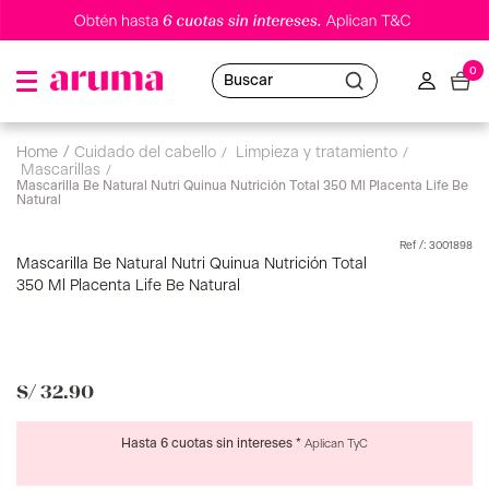
0
Buscar
cuidado del cabello
limpieza y tratamiento
mascarillas
Mascarilla Be Natural Nutri Quinua Nutrición Total 350 Ml Placenta Life Be
Natural
:
3001898
Mascarilla Be Natural Nutri Quinua Nutrición Total
350 Ml Placenta Life Be Natural
S/
32
.
90
Hasta 6 cuotas sin intereses *
Aplican TyC