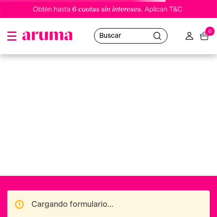
0
Buscar
mascarilla-en-tela-para-rostro-calmante-con-manzanilla-
garnier-skin-active
Oops!
No hemos encontrado resultados
Puedes utilizar nuestro buscador o volver al
Home
para navegar en nuestras distintas categorías.
Ofertas destacadas