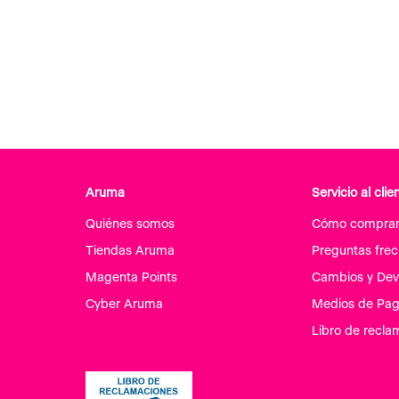
Aruma
Servicio al clie
Quiénes somos
Cómo compra
Tiendas Aruma
Preguntas fre
Magenta Points
Cambios y Dev
Cyber Aruma
Medios de Pa
Libro de recla